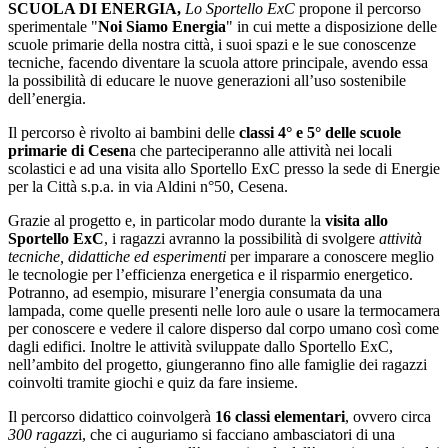
SCUOLA DI ENERGIA,
Lo Sportello ExC
propone il percorso
sperimentale "
Noi Siamo Energia
" in cui mette a disposizione delle
scuole primarie della nostra città, i suoi spazi e le sue conoscenze
tecniche, facendo diventare la scuola attore principale, avendo essa
la possibilità di educare le nuove generazioni all’uso sostenibile
dell’energia.
Il percorso è rivolto ai bambini delle
classi 4° e 5° delle scuole
primarie di Cesen
a che parteciperanno alle attività nei locali
scolastici e ad una visita allo Sportello ExC presso la sede di Energie
per la Città s.p.a. in via Aldini n°50, Cesena.
Grazie al progetto e, in particolar modo durante la
visita allo
Sportello ExC
, i ragazzi avranno la possibilità di svolgere
attività
tecniche, didattiche ed esperimenti
per imparare a conoscere meglio
le tecnologie per l’efficienza energetica e il risparmio energetico.
Potranno, ad esempio, misurare l’energia consumata da una
lampada, come quelle presenti nelle loro aule o usare la termocamera
per conoscere e vedere il calore disperso dal corpo umano così come
dagli edifici. Inoltre le attività sviluppate dallo Sportello ExC,
nell’ambito del progetto, giungeranno fino alle famiglie dei ragazzi
coinvolti tramite giochi e quiz da fare insieme.
Il percorso didattico coinvolgerà
16 classi elementari
, ovvero circa
300 ragazz
i, che ci auguriamo si facciano ambasciatori di una