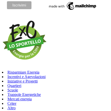
Risparmiare Energia
Incentivi e Agevolazioni
Iniziative e Progetti
Quartieri
Scuole
Trappole Energetiche
Mercati energia
Criter
Altro