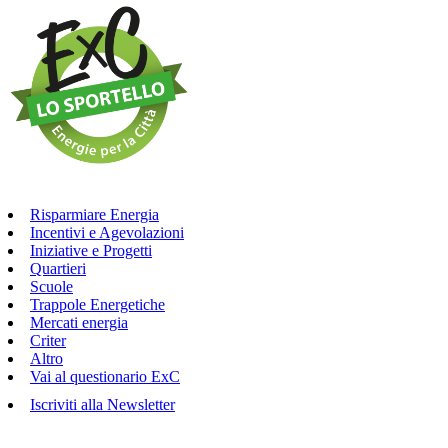
Risparmiare Energia
Incentivi e Agevolazioni
Iniziative e Progetti
Quartieri
Scuole
Trappole Energetiche
Mercati energia
Criter
Altro
Vai al questionario ExC
Iscriviti alla Newsletter
Ci trovi in
via Aldini n.50 a Cesena
, chiama
0547-356500
o scrivi a