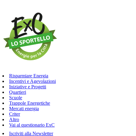
Risparmiare Energia
Incentivi e Agevolazioni
Iniziative e Progetti
Quartieri
Scuole
Trappole Energetiche
Mercati energia
Criter
Altro
Vai al questionario ExC
Iscriviti alla Newsletter