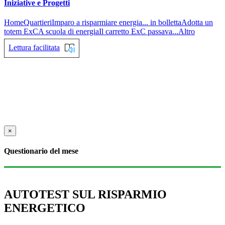
Iniziative e Progetti
Home
Quartieri
Imparo a risparmiare energia... in bolletta
Adotta un
totem ExC
A scuola di energia
Il carretto ExC passava...
Altro
Lettura facilitata
×
Questionario del mese
AUTOTEST SUL RISPARMIO
ENERGETICO