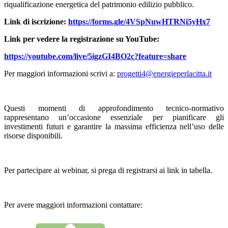
riqualificazione energetica del patrimonio edilizio pubblico.
Link di iscrizione:
https://forms.gle/4VSpNuwHTRNi5yHx7
Link per vedere la registrazione su YouTube:
https://youtube.com/live/5igzGI4BO2c?feature=share
Per maggiori informazioni scrivi a:
progetti4@energieperlacitta.it
Questi momenti di approfondimento tecnico-normativo
rappresentano un’occasione essenziale per pianificare gli
investimenti futuri e garantire la massima efficienza nell’uso delle
risorse disponibili.
Per partecipare ai webinar, si prega di registrarsi ai link in tabella.
Per avere maggiori informazioni contattare: