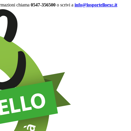
ormazioni chiama
0547-356500
o scrivi a
info@losportelloexc.it