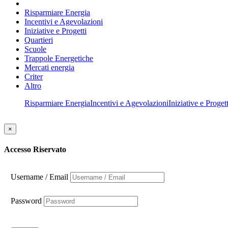
Risparmiare Energia
Incentivi e Agevolazioni
Iniziative e Progetti
Quartieri
Scuole
Trappole Energetiche
Mercati energia
Criter
Altro
Risparmiare Energia
Incentivi e Agevolazioni
Iniziative e Progett
×
Accesso Riservato
Username / Email
Password