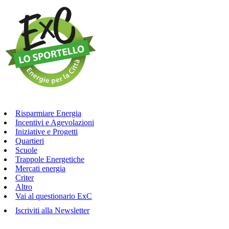
Risparmiare Energia
Incentivi e Agevolazioni
Iniziative e Progetti
Quartieri
Scuole
Trappole Energetiche
Mercati energia
Criter
Altro
Vai al questionario ExC
Iscriviti alla Newsletter
Ci trovi in
via Aldini n.50 a Cesena
, chiama
0547-356500
o scrivi a