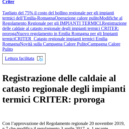
Criter
Tagliato del 75% il costo del bollino regionale per gli impianti
termici dell’Emilia-Romagna
Operazione calore pulito
Modifiche al
Regolamento Regionale per gli IMPIANTI TERMICI.
Registrazione
delle caldaie al catasto regionale degli impianti termici CRITER:
proroga
Nuovo regolamento in Emilia Romagna per gli Impianti
termici
CRITER_Catasto regionale impianti termici Emilia
Romagna
Novità sulla Campagna Calore Pulito
Campagna Calore
Pulito
Lettura facilitata
Registrazione delle caldaie al
catasto regionale degli impianti
termici CRITER: proroga
Con l’approvazione del Regolamento regionale 20 novembre 2019,
n.7 che modifica il regolamento 3 aprile 2017, n. 1 recante