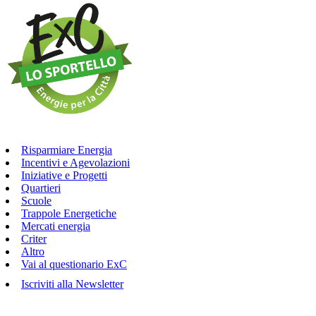
Risparmiare Energia
Incentivi e Agevolazioni
Iniziative e Progetti
Quartieri
Scuole
Trappole Energetiche
Mercati energia
Criter
Altro
Vai al questionario ExC
Iscriviti alla Newsletter
Ci trovi in
via Aldini n.50 a Cesena
, chiama
0547-356500
o scrivi a