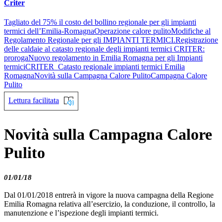
Criter
Tagliato del 75% il costo del bollino regionale per gli impianti
termici dell’Emilia-Romagna
Operazione calore pulito
Modifiche al
Regolamento Regionale per gli IMPIANTI TERMICI.
Registrazione
delle caldaie al catasto regionale degli impianti termici CRITER:
proroga
Nuovo regolamento in Emilia Romagna per gli Impianti
termici
CRITER_Catasto regionale impianti termici Emilia
Romagna
Novità sulla Campagna Calore Pulito
Campagna Calore
Pulito
Lettura facilitata
Novità sulla Campagna Calore
Pulito
01/01/18
Dal 01/01/2018 entrerà in vigore la nuova campagna della Regione
Emilia Romagna relativa all’esercizio, la conduzione, il controllo, la
manutenzione e l’ispezione degli impianti termici.