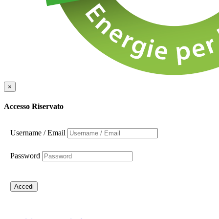
×
Accesso Riservato
Username / Email
Password
Accedi