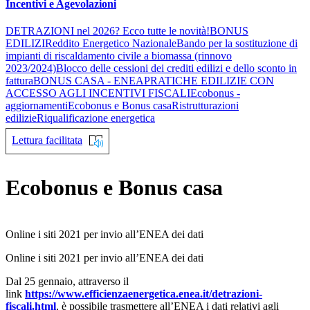
Incentivi e Agevolazioni
DETRAZIONI nel 2026? Ecco tutte le novità!
BONUS
EDILIZI
Reddito Energetico Nazionale
Bando per la sostituzione di
impianti di riscaldamento civile a biomassa (rinnovo
2023/2024)
Blocco delle cessioni dei crediti edilizi e dello sconto in
fattura
BONUS CASA - ENEA
PRATICHE EDILIZIE CON
ACCESSO AGLI INCENTIVI FISCALI
Ecobonus -
aggiornamenti
Ecobonus e Bonus casa
Ristrutturazioni
edilizie
Riqualificazione energetica
Lettura facilitata
Ecobonus e Bonus casa
Online i siti 2021 per invio all’ENEA dei dati
Online i siti 2021 per invio all’ENEA dei dati
Dal 25 gennaio, attraverso il
link
https://www.efficienzaenergetica.enea.it/detrazioni-
fiscali.html
, è possibile trasmettere all’ENEA i dati relativi agli