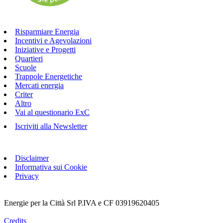
Risparmiare Energia
Incentivi e Agevolazioni
Iniziative e Progetti
Quartieri
Scuole
Trappole Energetiche
Mercati energia
Criter
Altro
Vai al questionario ExC
Iscriviti alla Newsletter
Ci trovi in
via Aldini n.50 a Cesena
, chiama
0547-356500
o scrivi a
info@losportelloexc.it
Disclaimer
Informativa sui Cookie
Privacy
Energie per la Città Srl P.IVA e CF 03919620405
Credits