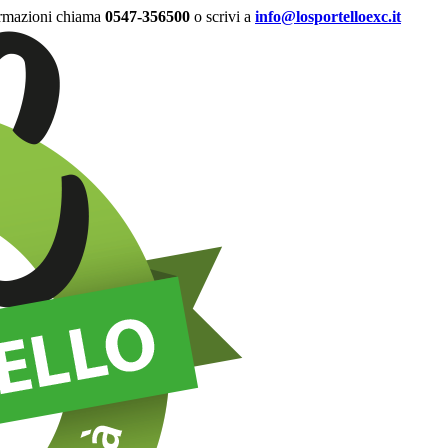
ormazioni chiama
0547-356500
o scrivi a
info@losportelloexc.it