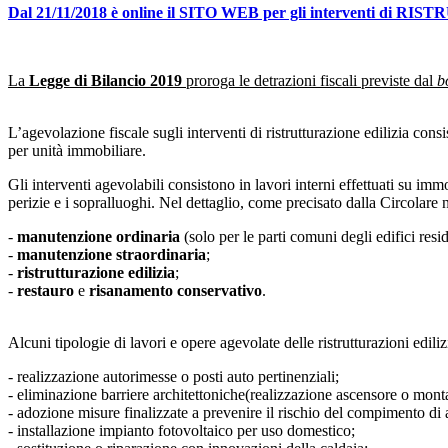
Dal 21/11/2018 è online il SITO WEB per gli interventi d
La
Legge di Bilancio 2019
proroga le detrazioni fiscali previste dal
b
L’agevolazione fiscale sugli interventi di ristrutturazione edilizia consi
per unità immobiliare.
Gli interventi agevolabili consistono in lavori interni effettuati su immob
perizie e i sopralluoghi. Nel dettaglio, come precisato dalla Circolare 
-
manutenzione ordinaria
(solo per le parti comuni degli edifici resid
-
manutenzione straordinaria
;
-
ristrutturazione edilizia
;
-
restauro
e
risanamento conservativo
.
Alcuni tipologie di lavori e opere agevolate delle ristrutturazioni ediliz
- realizzazione autorimesse o posti auto pertinenziali;
- eliminazione barriere architettoniche(realizzazione ascensore o monta
- adozione misure finalizzate a prevenire il rischio del compimento di at
- installazione impianto fotovoltaico per uso domestico;