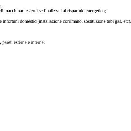
a;
 di macchinari esterni se finalizzati al risparmio energetico;
e infortuni domestici(installazione corrimano, sostituzione tubi gas, etc)
pareti esterne e interne;