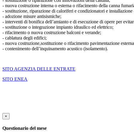
- sostituzione o riparazione con innovazioni della caldaia;
- nuova costruzione interna o esterna o rifacimento della canna fumari
- sostituzione, riparazione di caloriferi e condizionatori e installazione
- adozione misure antisismiche;
- interventi di bonifica dell’amianto e di esecuzione di opere per evitar
- sostituzione o integrazione impianto idraulico ed elettrico;
- rifacimento o nuova costruzione balconi e verande;
- cablatura degli edifici;
- nuova costruzione,sostituzione o rifacimento pavimentazione esterna, 
- contenimento dell’inquinamento acustico (isolamento).
SITO AGENZIA DELLE ENTRATE
SITO ENEA
×
Questionario del mese