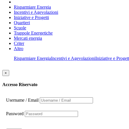
Risparmiare Energia
Incentivi e Agevolazioni
Iniziative e Progetti
Quartieri
Scuole
Trappole Energetiche
Mercati energia
Criter
Altro
Risparmiare Energia
Incentivi e Agevolazioni
Iniziative e Progett
×
Accesso Riservato
Username / Email
Password