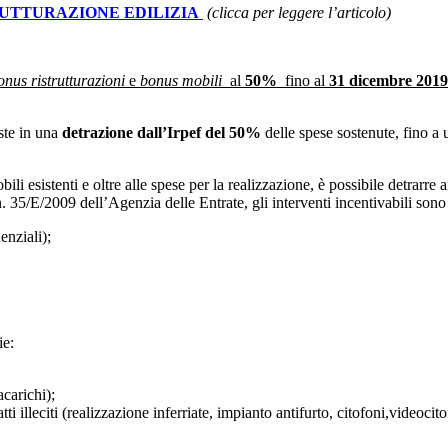
i RISTRUTTURAZIONE EDILIZIA
(clicca per leggere l’articolo)
onus ristrutturazioni
e
bonus mobili
al
50%
fino al
31 dicembre 201
ste in una
detrazione dall’Irpef del 50%
delle spese sostenute, fino a
ili esistenti e oltre alle spese per la realizzazione, è possibile detrarre a
n. 35/E/2009 dell’Agenzia delle Entrate, gli interventi incentivabili sono
enziali);
ie:
carichi);
ti illeciti (realizzazione inferriate, impianto antifurto, citofoni,videoci