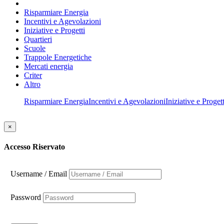
Risparmiare Energia
Incentivi e Agevolazioni
Iniziative e Progetti
Quartieri
Scuole
Trappole Energetiche
Mercati energia
Criter
Altro
Risparmiare Energia
Incentivi e Agevolazioni
Iniziative e Progett
×
Accesso Riservato
Username / Email
Password