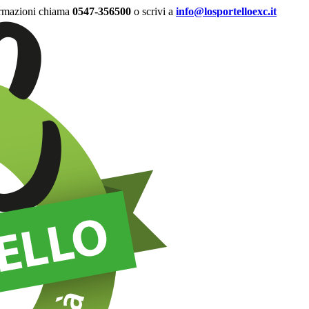
ormazioni chiama
0547-356500
o scrivi a
info@losportelloexc.it