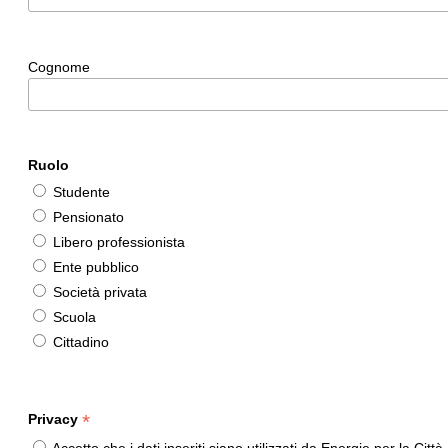
Cognome
Ruolo
Studente
Pensionato
Libero professionista
Ente pubblico
Società privata
Scuola
Cittadino
*
Privacy
Accetto che i dati inseriti siano utilizzati da Energie per la Ci