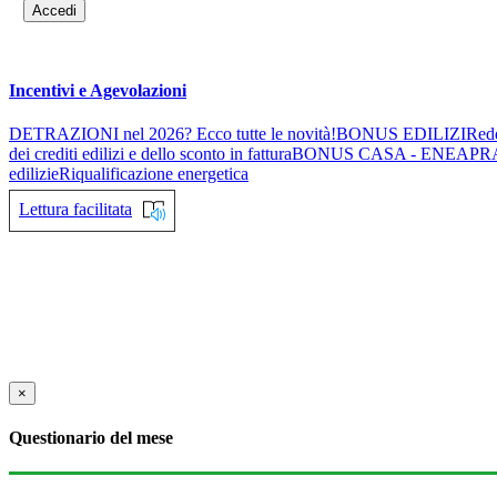
Accedi
Incentivi e Agevolazioni
DETRAZIONI nel 2026? Ecco tutte le novità!
BONUS EDILIZI
Redd
dei crediti edilizi e dello sconto in fattura
BONUS CASA - ENEA
PR
edilizie
Riqualificazione energetica
Lettura facilitata
×
Questionario del mese